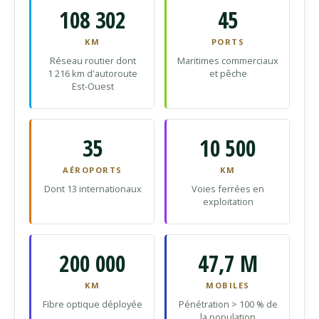
108 302
45
KM
PORTS
Réseau routier dont
Maritimes commerciaux
1 216 km d'autoroute
et pêche
Est-Ouest
35
10 500
AÉROPORTS
KM
Dont 13 internationaux
Voies ferrées en
exploitation
200 000
47,7 M
KM
MOBILES
Fibre optique déployée
Pénétration > 100 % de
la population