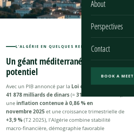
About
Perspectives
Contact
L'ALGÉRIE EN QUELQUES REPÈRES
Un géant méditerranéen à fort
potentiel
BOOK A MEET
Avec un PIB annoncé par la
Loi de finances 2026 à
41 878 milliards de dinars
(≈
317 milliards USD
),
une
inflation contenue à 0,86 % en
novembre 2025
et une croissance trimestrielle de
+3,9 %
(T2 2025), l'Algérie combine stabilité
macro-financière, démographie favorable