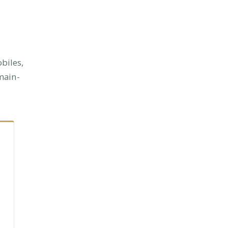
biles,
main-