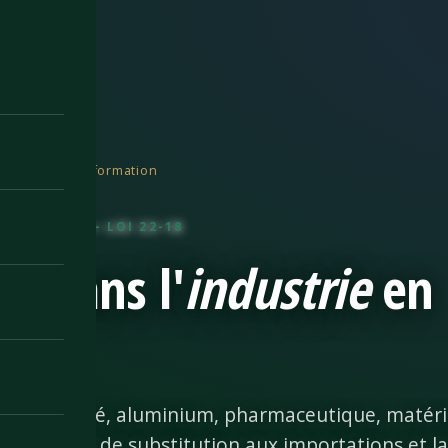
dustrie & transformation
IORITAIRE — LOI 22-18
ir dans l'
industrie
en
ie
e spécialité, aluminium, pharmaceutique, matéri
a politique de substitution aux importations et 