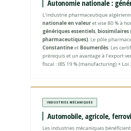
Autonomie nationale : généri
L'industrie pharmaceutique algérienn
nationale en valeur
et vise 80 % à ho
génériques essentiels
,
biosimilaires
pharmaceutiques)
. Le pôle pharmac
Constantine
et
Boumerdès
. Les cer
prérequis et un avantage à l'export ve
fiscal : IBS 19 % (manufacturing) + Loi 
INDUSTRIES MÉCANIQUES
Automobile, agricole, ferrov
Les industries mécaniques bénéficient