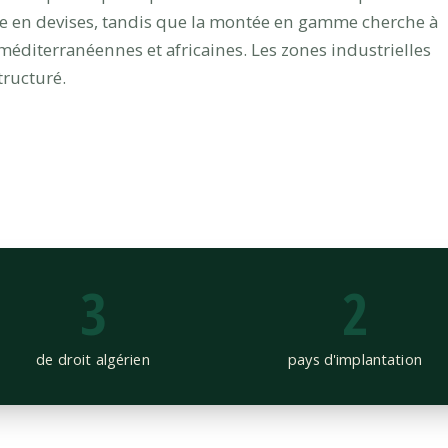
ire en devises, tandis que la montée en gamme cherche à
 méditerranéennes et africaines. Les zones industrielles
tructuré.
3
2
de droit algérien
pays d'implantation