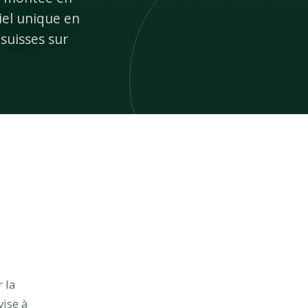
iel unique en
suisses sur
 la
vise à